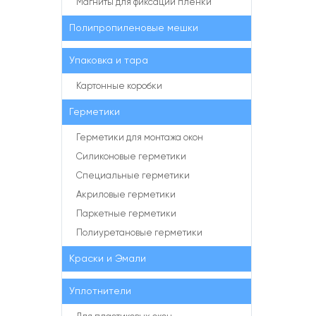
Магниты для фиксации пленки
Полипропиленовые мешки
Упаковка и тара
Картонные коробки
Герметики
Герметики для монтажа окон
Силиконовые герметики
Специальные герметики
Акриловые герметики
Паркетные герметики
Полиуретановые герметики
Краски и Эмали
Уплотнители