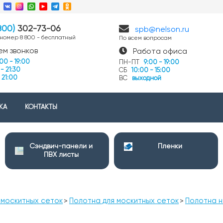
4
800)
302-73-06
spb@nelson.ru
 номер 8 800 - бесплатный
По всем вопросам
ем звонков
Работа офиса
:00 - 19:00
ПН-ПТ
9:00 - 19:00
- 21:30
СБ
10:00 - 15:00
 21:00
ВС
выходной
КА
КОНТАКТЫ
Сэндвич-панели и
Пленки
ПВХ листы
 москитных сеток
Полотна для москитных сеток
Полотна н