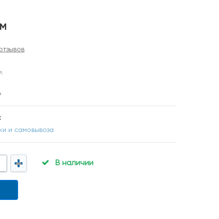
м
отзывов
м.
6
:
ки и самовывоза
В наличии