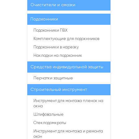
Очистители и смазки
Подоконники
Подоконники ПВХ
Комплектующие для подокнников
Подоконники в нарезку
Накладки на подоконник
Средства индивидуальной защиты
Перчатки защитные
Строительный инструмент
Инструмент для монтажа пленок на
окна
Шлифовальные
Стеклодомкраты
Инструмент для монтажа и ремонта
окон