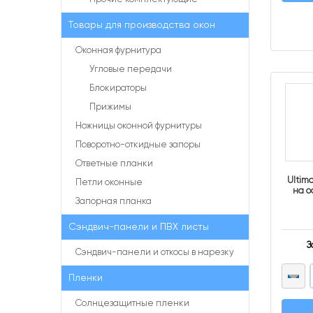
Товары для производства окон
Оконная фурнитура
Угловые передачи
Блокираторы
Прижимы
Ножницы оконной фурнитуры
Поворотно-откидные запоры
Ответные планки
Ultim
Петли оконные
на о
Запорная планка
Сэндвич-панели и ПВХ листы
З
Сэндвич-панели и откосы в нарезку
Пленки
Солнцезащитные пленки