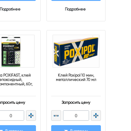
Подробнее
Подробнее
ma POXIFAST, клей
Клей Poxipol 10 мин,
эпоксидный,
металлический 70 мл
омпонентный, 60г,
блистер
апросить цену
Запросить цену