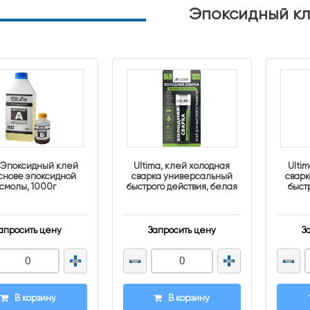
Эпоксидный к
x, Эпоксидный клей
Ultima, клей холодная
Ulti
снове эпоксидной
сварка универсальный
свар
смолы, 1000г
быстрого действия, белая
быстр
58г
апросить цену
Запросить цену
З
В корзину
В корзину