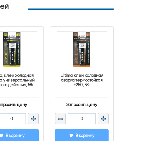
лей
ma, клей холодная
Ultima клей холодная
ка универсальный
сварка термостойкая
ого действия, 58г
+250, 58г
апросить цену
Запросить цену
В корзину
В корзину