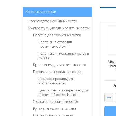
Москитные сетки
Производство москитных сеток
Комплектующие для москитных сеток
Полотна для москитных сеток
Полотна на отрез для
москитных сеток
Полотна для москитных сеток в
рулоне
Silfi
Крепления для москитных сеток
на о
Профиль для москитных сеток
На отрез профиль для
москитных сеток
З
Центральная поперечина для
москитной сетки. Импост.
Уголки для москитных сеток
Ручки для москитных сеток
Прочие комплектующие