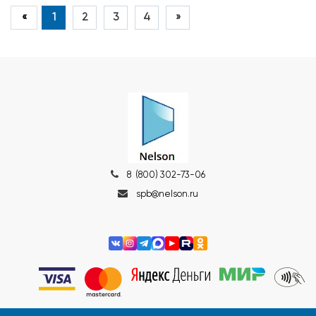
«
1
2
3
4
»
8 (800) 302-73-06
spb@nelson.ru